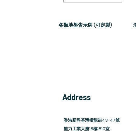
各類地盤告示牌 (可定製)
快速瀏覽
Address
香港新界荃灣橫龍街43-47號
龍力工業大廈18樓1810室