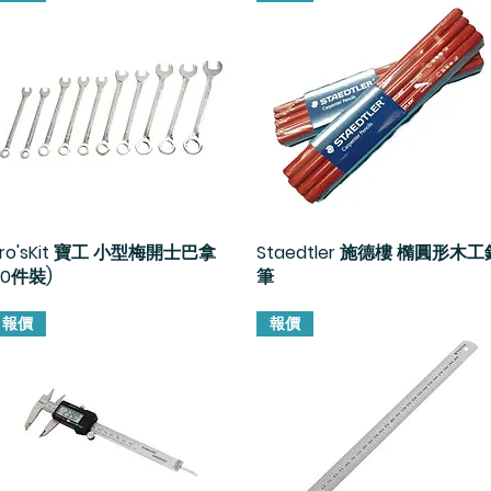
Pro'sKit 寶工 小型梅開士巴拿
快速瀏覽
Staedtler 施德樓 橢圓形木工
快速瀏覽
10件裝)
筆
報價
報價