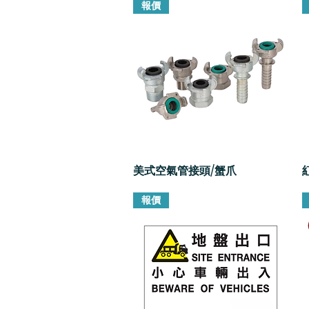
報價
美式空氣管接頭/蟹爪
快速瀏覽
報價