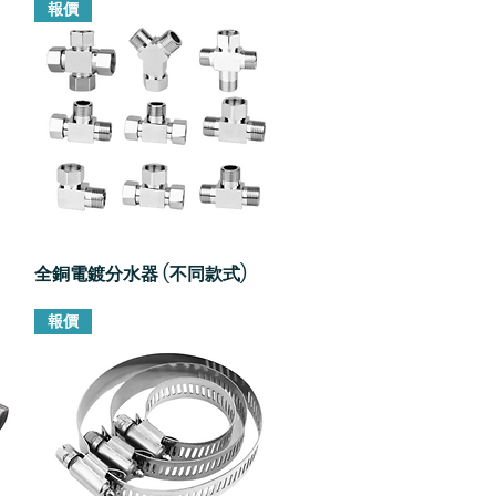
報價
全銅電鍍分水器 (不同款式)
快速瀏覽
報價