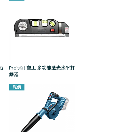
鉛
Pro'sKit 寶工 多功能激光水平打
快速瀏覽
線器
報價