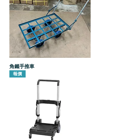
角鐵手推車
報價