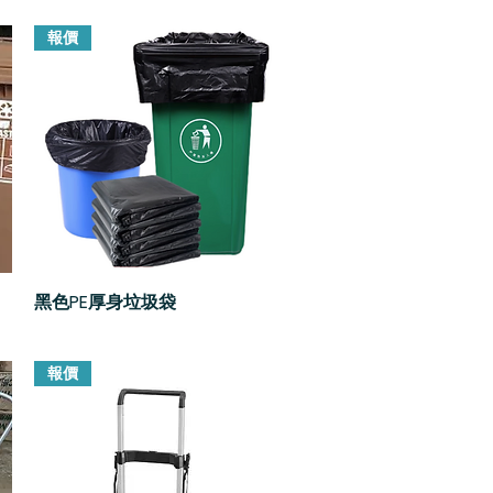
報價
黑色PE厚身垃圾袋
快速瀏覽
報價