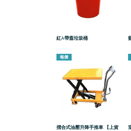
紅A帶蓋垃圾桶
快速瀏覽
報價
摺合式油壓升降手推車 【上貨
快速瀏覽