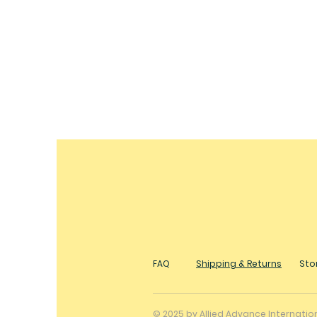
FAQ
Shipping & Returns
Stor
© 2025 by Allied Advance Internati