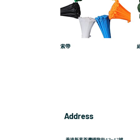
索帶
快速瀏覽
Address
香港新界荃灣橫龍街43-47號