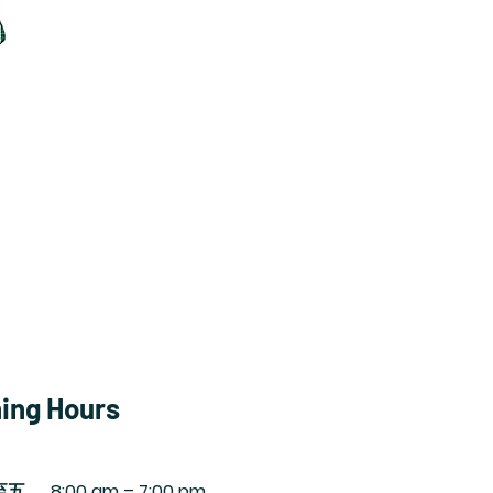
ing Hours
至五
8:00 am – 7:00 pm