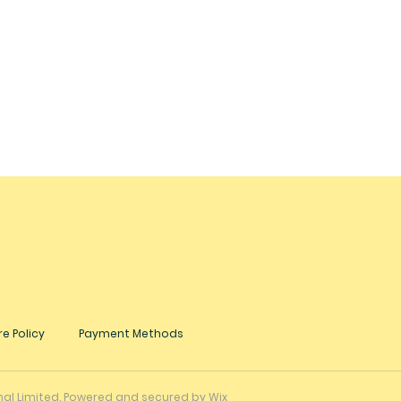
e Policy
Payment Methods
onal Limited. Powered and secured by
Wix