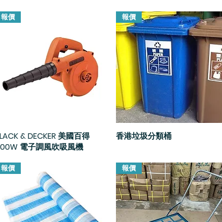
報價
報價
LACK & DECKER 美國百得
快速瀏覽
香港垃圾分類桶
快速瀏覽
600W 電子調風吹吸風機
報價
報價