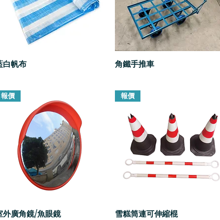
藍白帆布
快速瀏覽
角鐵手推車
快速瀏覽
報價
報價
室外廣角鏡/魚眼鏡
快速瀏覽
雪糕筒連可伸縮棍
快速瀏覽