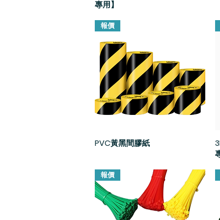
專用】
報價
PVC黃黑間膠紙
快速瀏覽
3
報價