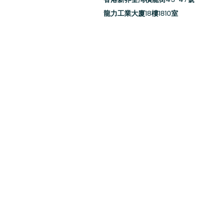
龍力工業大廈18樓1810室