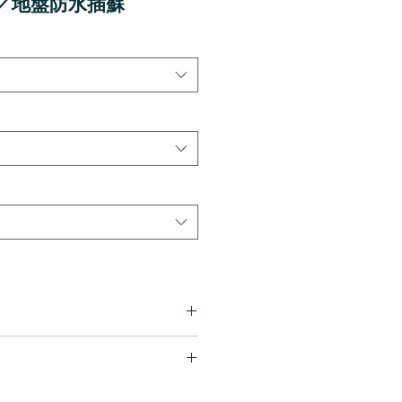
／地盤防水插蘇
不論在室外/戶外、潮濕的工作環境
，都應使用防水插座、插頭及電
器。
訂貨期為1星期，詳情請查詢銷售部羅