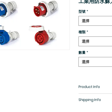
工業用防水蘇
型號
*
選擇
種類
*
選擇
數量
*
選擇
Product Info
工業用防水插蘇，
Shipping Info
或水花四濺的地方
線、開關和防水電
所有貨物均需預訂，