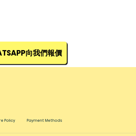
生(852) 5448 9968
TSAPP向我們報價
e Policy
Payment Methods