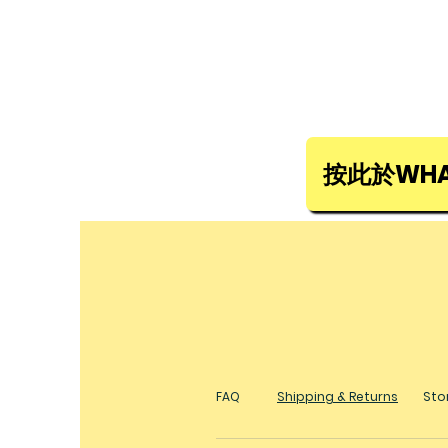
按此於WHA
FAQ
Shipping & Returns
Stor