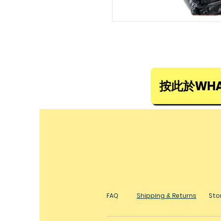
按此於WHA
FAQ
Shipping & Returns
Stor