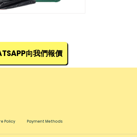
TSAPP向我們報價
e Policy
Payment Methods