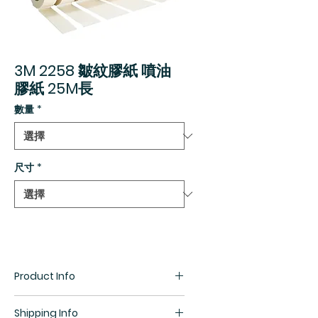
3M 2258 皺紋膠紙 噴油
膠紙 25M長
數量
*
尺寸
*
Product Info
不留殘膠
Shipping Info
持久穩貼