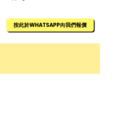
容易撕斷
所有貨物均需預訂，訂貨期為1星期，
延展性佳
詳情請查詢銷售部羅生(852) 5448
9968
按此於WHATSAPP向我們報價
© 2025 by Allied Advance International
Limited. Powered and secured by
Wix