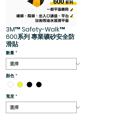
3M™ Safety-Walk™
600系列 專業礦砂安全防
滑貼
數量
*
顏色
*
寬度
*