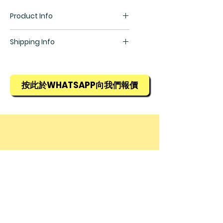
Product Info
適用於低至高人流地點
Shipping Info
礦砂表層、高摩擦力、防滑表面
非常耐用，能抵受機器設備高流量
所有貨物均需預訂，訂貨期為1星期，
走動
詳情請查詢銷售部羅生(852) 5448
幼薄設計，有助減少失足跌倒的危
9968
按此於WHATSAPP向我們報價
險
© 2025 by Allied Advance International
Limited. Powered and secured by
Wix