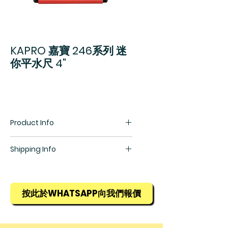
KAPRO 嘉寶 246系列 迷
你平水尺 4"
Product Info
方便攜帶，一手掌握
Shipping Info
平水尺兩端獨特防震設計，加上防
震亞克力平水珠
所有貨物均需預訂，訂貨期為1星期，
準確度高達每米0.5 mm
詳情請查詢銷售部羅生(852) 5448
9968
按此於WHATSAPP向我們報價