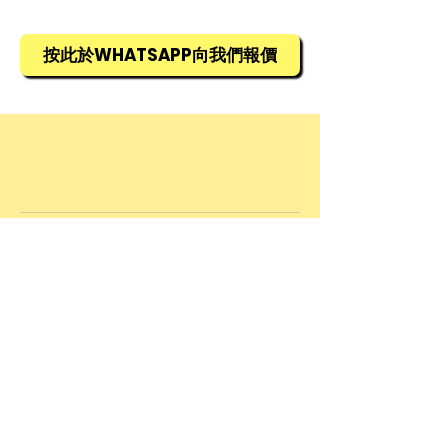
所有貨物均需預訂，訂貨期為1星期，
詳情請查詢銷售部羅生(852) 5448
9968
按此於WHATSAPP向我們報價
© 2025 by Allied Advance International
Limited. Powered and secured by
Wix