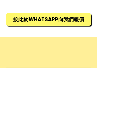
倍以上
所有貨物均需預訂，訂貨期為1星期，
防水 – 耐用持久、具優越的耐熱防
詳情請查詢銷售部羅生(852) 5448
水及耐候能力
9968
按此於WHATSAPP向我們報價
可用於任何物料，適合室內及室外
施工
防水耐用性能達BS-EN 204 D4標準
固化後耐熱溫度高達100 ℃及耐冷溫
度低至-15 ℃。請查閱“應用限制”
不滴流，不塌陷
可填補寬度為3毫米或以內的裂縫，
適用於粗糙及凹凸不平的物料
速乾液體釘於固化時會輕微膨脹
© 2025 by Allied Advance International
乾後可上漆
Limited. Powered and secured by
Wix