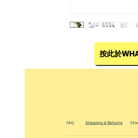
按此於WHA
FAQ
Shipping & Returns
Stor