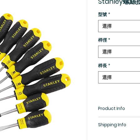
Stanley螺絲
型號
*
選擇
桿俓
*
選擇
桿長
*
選擇
Product Info
合金鋼材質鍛造,韌
Shipping Info
表面鍍珍珠鉻防鏽
螺絲批頭帶黑磁處
所有貨物均需預訂，
人體工學設計手柄