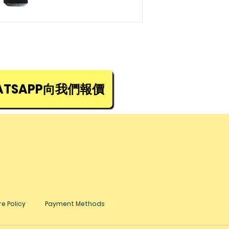
TSAPP向我們報價
e Policy
Payment Methods