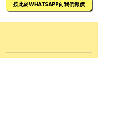
9968
按此於WHATSAPP向我們報價
© 2025 by Allied Advance International
Limited. Powered and secured by
Wix