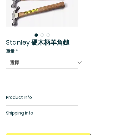
Stanley 硬木柄羊角鎚
重量
*
Product Info
優質高碳纖錐型錘頭，經特殊鑲嵌
Shipping Info
工藝，防脫性能佳
錘頭邊緣鋼材經特殊回火處理安全
所有貨物均需預訂，訂貨期為1星期，
系數提高
詳情請查詢銷售部羅生(852) 5448
硬木手柄，手感舒適