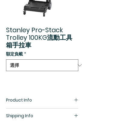
Stanley Pro-Stack
Trolley 100KG流動工具
箱手拉車
額定負載
*
Product Info
四輪設計，可推可拉，方便工作及
Shipping Info
搬運
全金屬拉幹設計，可更堅固持久地
所有貨物均需預訂，訂貨期為1星期，
使用
詳情請查詢銷售部羅生(852) 5448