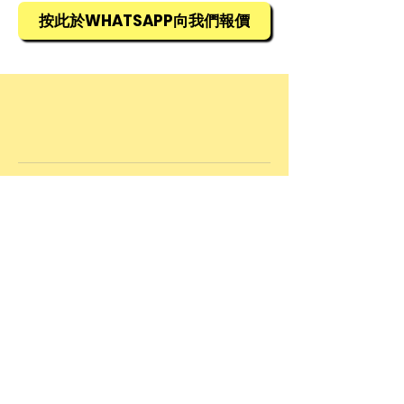
可完全摺疊起來，收納更為方便
9968
按此於WHATSAPP向我們報價
側邊備有綁帶，可綑綁大型物品，
安全方便地使用
美國製造
© 2025 by Allied Advance International
Limited. Powered and secured by
Wix