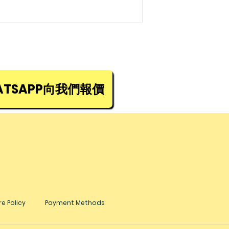
TSAPP向我們報價
e Policy
Payment Methods