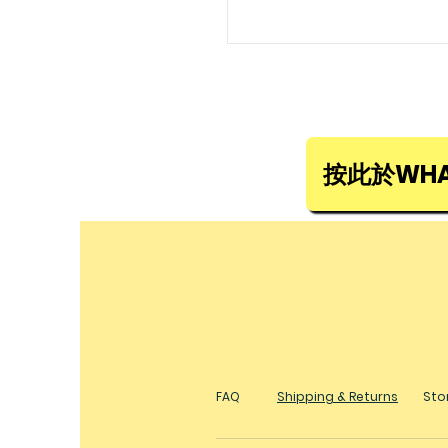
按此於WHA
FAQ
Shipping & Returns
Stor