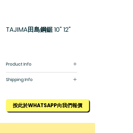
TAJIMA田島鋼鋸 10" 12"
Product Info
可換10"/12"鋸條
Shipping Info
防滑沾塑手柄
硬度高
所有貨物均需預訂，訂貨期為1星期，
詳情請查詢銷售部羅生(852) 5448
9968
按此於WHATSAPP向我們報價